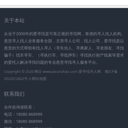
关于本站
从业于2000年的爱寻找是可靠正规的寻找网，靠谱的寻人找人机构,
悬赏寻人找人业务服务全国，主营寻人公司，找人公司，爱寻找是以
悬赏的方式帮助有找人寻人（寻失信人、寻离家人、寻老朋友、寻找
骗子）找车寻车、（寻执行车、寻抵押车）寻找执行财产线索等需求
的委托人解决寻找问题的专业悬赏寻找寻人服务平台。
Copyright © 2026 网址 www.aixunzhao.com 爱寻找寻人网
蜀ICP备
2022012602号-3
网站地图
联系我们
合作咨询请联系：
电话：18080 868999
微信：18080 868999