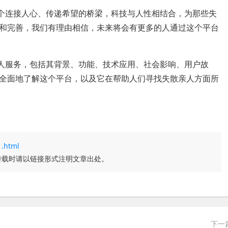
一个连接人心、传递希望的桥梁，科技与人性相结合，为那些失
和完善，我们有理由相信，未来将会有更多的人通过这个平台
寻人服务，包括其背景、功能、技术应用、社会影响、用户故
全面地了解这个平台，以及它在帮助人们寻找失散亲人方面所
1.html
转载时请以链接形式注明文章出处。
下一