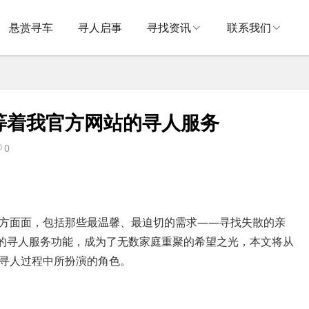
悬赏寻车
寻人启事
寻找资讯
联系我们
等着我官方网站的寻人服务
0
方面面，包括那些最温馨、最迫切的需求——寻找失散的亲
大的寻人服务功能，成为了无数家庭重聚的希望之光，本文将从
寻人过程中所扮演的角色。