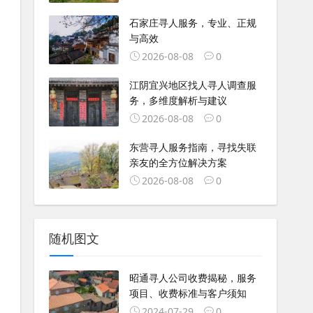
石家庄寻人服务，专业、正规
与高效
2026-08-08
0
江阴宜兴地区找人寻人调查服
务，多维度解析与建议
2026-08-08
0
东营寻人服务指南，寻找失联
亲友的全方位解决方案
2026-08-08
0
随机图文
昭通寻人公司收费揭秘，服务
项目、收费标准与客户须知
2024-07-29
0