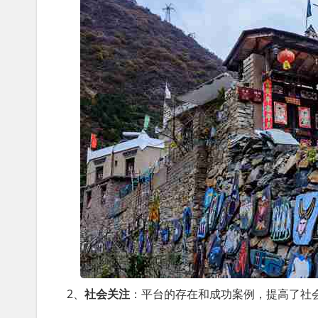
2、
社会关注
：平台的存在和成功案例，提高了社