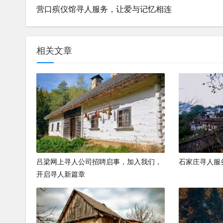
营口殡仪馆寻人服务，让爱与记忆相连
相关文章
吕梁网上寻人公司招聘启事，加入我们，
石家庄寻人服
开启寻人新篇章