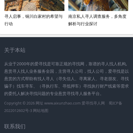
寻人启事，铜川白家村的希望与
南京私人寻人调查服务，多角度
行动
解析与行业探讨
关于本站
从业于2000年的爱寻找是可靠正规的寻找网，靠谱的寻人找人机构,
悬赏寻人找人业务服务全国，主营寻人公司，找人公司，爱寻找是以
悬赏的方式帮助有找人寻人（寻失信人、寻离家人、寻老朋友、寻找
骗子）找车寻车、（寻执行车、寻抵押车）寻找执行财产线索等需求
的委托人解决寻找问题的专业悬赏寻找寻人服务平台。
Copyright © 2026 网址 www.aixunzhao.com 爱寻找寻人网
蜀ICP备
2022012602号-3
网站地图
联系我们