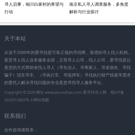
寻人启事，铜川白家村的希望与
南京私人寻人调查服务，多角度
行动
解析与行业探讨
关于本站
从业于2000年的爱寻找是可靠正规的寻找网，靠谱的寻人找人机构,
悬赏寻人找人业务服务全国，主营寻人公司，找人公司，爱寻找是以
悬赏的方式帮助有找人寻人（寻失信人、寻离家人、寻老朋友、寻找
骗子）找车寻车、（寻执行车、寻抵押车）寻找执行财产线索等需求
的委托人解决寻找问题的专业悬赏寻找寻人服务平台。
Copyright © 2026 网址 www.aixunzhao.com 爱寻找寻人网
蜀ICP备
2022012602号-3
网站地图
联系我们
合作咨询请联系：