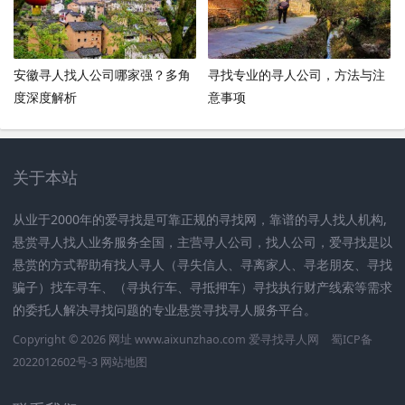
安徽寻人找人公司哪家强？多角
寻找专业的寻人公司，方法与注
度深度解析
意事项
关于本站
从业于2000年的爱寻找是可靠正规的寻找网，靠谱的寻人找人机构,
悬赏寻人找人业务服务全国，主营寻人公司，找人公司，爱寻找是以
悬赏的方式帮助有找人寻人（寻失信人、寻离家人、寻老朋友、寻找
骗子）找车寻车、（寻执行车、寻抵押车）寻找执行财产线索等需求
的委托人解决寻找问题的专业悬赏寻找寻人服务平台。
Copyright © 2026 网址 www.aixunzhao.com 爱寻找寻人网
蜀ICP备
2022012602号-3
网站地图