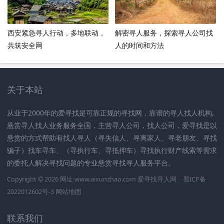
西安紧急寻人行动，多地联动，
解密寻人服务，探索寻人公司找
共筑安全网
人的时间和方法
关于本站
从业于2000年的爱寻找是可靠正规的寻找网，靠谱的寻人找人机构,
悬赏寻人找人业务服务全国，主营寻人公司，找人公司，爱寻找是以
悬赏的方式帮助有找人寻人（寻失信人、寻离家人、寻老朋友、寻找
骗子）找车寻车、（寻执行车、寻抵押车）寻找执行财产线索等需求
的委托人解决寻找问题的专业悬赏寻找寻人服务平台。
Copyright © 2026 网址 www.aixunzhao.com 爱寻找寻人网
蜀ICP备
2022012602号-3
网站地图
联系我们