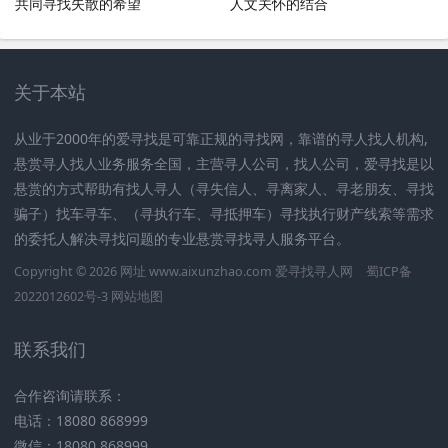
共同寻找失散的希望
人文关怀的结合
关于本站
从业于2000年的爱寻找是可靠正规的寻找网，靠谱的寻人找人机构,
悬赏寻人找人业务服务全国，主营寻人公司，找人公司，爱寻找是以
悬赏的方式帮助有找人寻人（寻失信人、寻离家人、寻老朋友、寻找
骗子）找车寻车、（寻执行车、寻抵押车）寻找执行财产线索等需求
的委托人解决寻找问题的专业悬赏寻找寻人服务平台。
Copyright © 2026 网址 www.aixunzhao.com 爱寻找寻人网
蜀ICP备
2022012602号-3
网站地图
联系我们
合作咨询请联系：
电话：18080 868999
微信：18080 868999