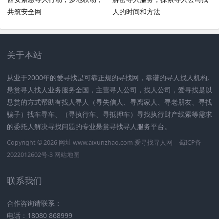
共筑安全网
人的时间和方法
关于本站
从业于2000年的爱寻找是可靠正规的寻找网，靠谱的寻人找人机构,
悬赏寻人找人业务服务全国，主营寻人公司，找人公司，爱寻找是以
悬赏的方式帮助有找人寻人（寻失信人、寻离家人、寻老朋友、寻找
骗子）找车寻车、（寻执行车、寻抵押车）寻找执行财产线索等需求
的委托人解决寻找问题的专业悬赏寻找寻人服务平台。
Copyright © 2026 网址 www.aixunzhao.com 爱寻找寻人网
蜀ICP备
2022012602号-3
网站地图
联系我们
合作咨询请联系：
电话：18080 868999